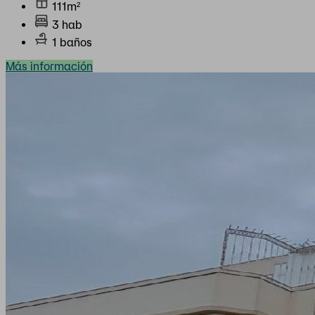
111m²
3 hab
1 baños
Más información