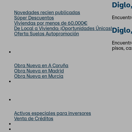
Diglo
Novedades recien publicadas
Encuentr
Súper Descuentos
Viviendas por menos de 60.000€
De Local a Vivienda: ¡Oportunidades Únicas!
Diglo
Oferta Suelos Autopromoción
Encuentr
pisos, ca
Obra nueva
Obra Nueva en A Coruña
Obra Nueva en Madrid
Obra Nueva en Murcia
El precio lo pones tú
Inversores
Activos especiales para inversores
Venta de Créditos
Gestiona tu deuda
Corporativo